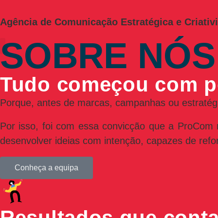
Agência de Comunicação Estratégica e Criati
SOBRE NÓS
os de Comunicação
keting e comunicação
tos financiados
actos e FAQ’s
bre a ProCom
uiz ProCom
Tudo começou com p
Porque, antes de marcas, campanhas ou estratégi
Por isso, foi com essa convicção que a ProCom n
desenvolver ideias com intenção, capazes de refo
Conheça a equipa
Resultados que conta